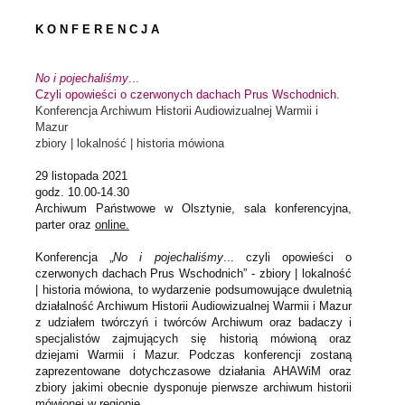
K O N F E R E N C J A  
No i pojechaliśmy
...
Czyli opowieści o czerwonych dachach Prus Wschodnich.
Konferencja Archiwum Historii Audiowizualnej Warmii i 
Mazur
zbiory | lokalność | historia mówiona
29 listopada 2021
godz. 10.00-14.30
Archiwum Państwowe w Olsztynie, sala konferencyjna, 
parter oraz 
online.
Konferencja „
No i pojechaliśmy
... czyli opowieści o 
czerwonych dachach Prus Wschodnich” - zbiory | lokalność 
| historia mówiona, to wydarzenie podsumowujące dwuletnią 
działalność Archiwum Historii Audiowizualnej Warmii i Mazur 
z udziałem twórczyń i twórców Archiwum oraz badaczy i 
specjalistów zajmujących się historią mówioną oraz 
dziejami Warmii i Mazur. Podczas konferencji zostaną 
zaprezentowane dotychczasowe działania AHAWiM oraz 
zbiory jakimi obecnie dysponuje pierwsze archiwum historii 
mówionej w regionie.